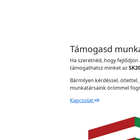
Támogasd munká
Ha szeretnéd, hogy fejlődjön a
támogathatsz minket az
SK20
Bármilyen kérdéssel, ötlettel,
munkatársaink örömmel fogna
Kapcsolat