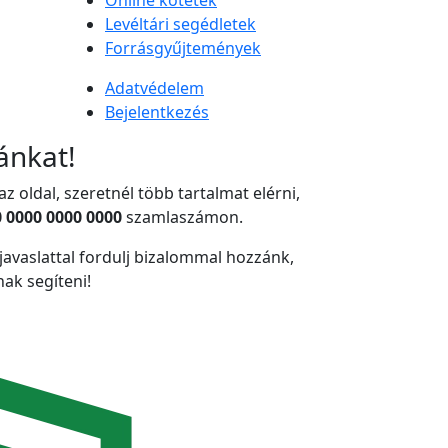
Online kötetek
Levéltári segédletek
Forrásgyűjtemények
Adatvédelem
Bejelentkezés
nkat!
z oldal, szeretnél több tartalmat elérni,
 0000 0000 0000
szamlaszámon.
 javaslattal fordulj bizalommal hozzánk,
k segíteni!