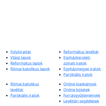
Folyóirattár
Református levéltár
Világi lapok
Egyházkerületi,
Református lapok
zsinati iratok
Római katolikus lapok
Egyházmegyei iratok
Parókiális iratok
Római katolikus
Online kiadványok
levéltár
Online kötetek
Parókiális iratok
Forrásgyűjtemények
Levéltári segédletek