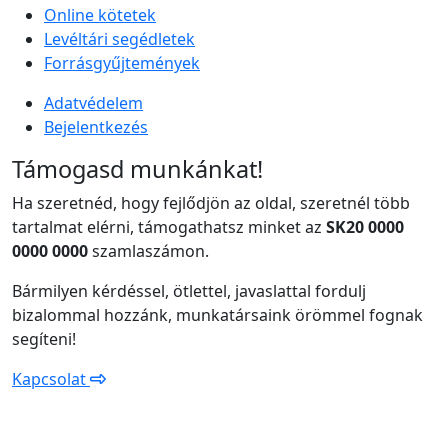
Online kötetek
Levéltári segédletek
Forrásgyűjtemények
Adatvédelem
Bejelentkezés
Támogasd munkánkat!
Ha szeretnéd, hogy fejlődjön az oldal, szeretnél több
tartalmat elérni, támogathatsz minket az
SK20 0000
0000 0000
szamlaszámon.
Bármilyen kérdéssel, ötlettel, javaslattal fordulj
bizalommal hozzánk, munkatársaink örömmel fognak
segíteni!
Kapcsolat