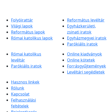
Folyóirattár
Református levéltár
Világi lapok
Egyházkerületi,
Református lapok
zsinati iratok
Római katolikus lapok
Egyházmegyei iratok
Parókiális iratok
Római katolikus
Online kiadványok
levéltár
Online kötetek
Parókiális iratok
Forrásgyűjtemények
Levéltári segédletek
Hasznos linkek
Rólunk
Kapcsolat
Felhasználási
feltételek
Bejelentkezés