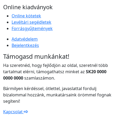
Online kiadványok
Online kötetek
Levéltári segédletek
Forrásgyűjtemények
Adatvédelem
Bejelentkezés
Támogasd munkánkat!
Ha szeretnéd, hogy fejlődjön az oldal, szeretnél több
tartalmat elérni, támogathatsz minket az
SK20 0000
0000 0000
szamlaszámon.
Bármilyen kérdéssel, ötlettel, javaslattal fordulj
bizalommal hozzánk, munkatársaink örömmel fognak
segíteni!
Kapcsolat