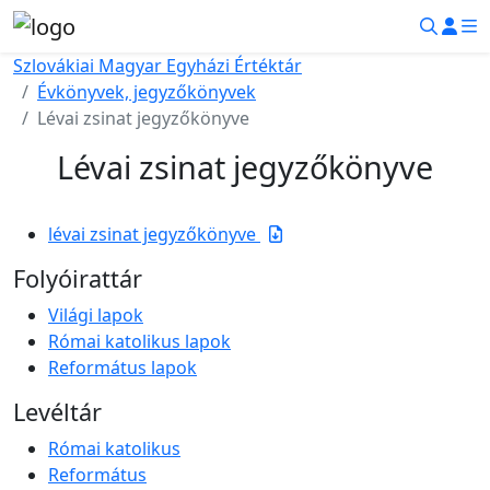
Szlovákiai Magyar Egyházi Értéktár
Évkönyvek, jegyzőkönyvek
Lévai zsinat jegyzőkönyve
Lévai zsinat jegyzőkönyve
lévai zsinat jegyzőkönyve
Folyóirattár
Világi lapok
Római katolikus lapok
Református lapok
Levéltár
Római katolikus
Református